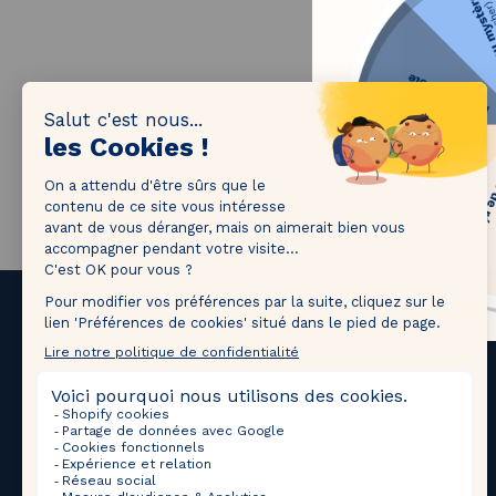
1M followers!
Tag
@thebradery
on Instagram to share your most
beautiful pieces with us!
Upcoming Sales
Selections