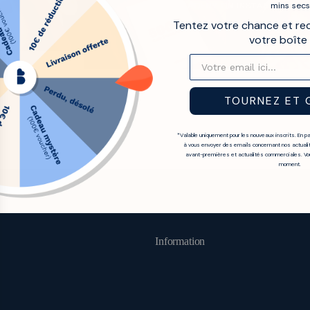
THE BRADERY ON INSTAGRAM
mins
secs
Tentez votre chance et re
votre boîte 
TOURNEZ ET 
*Valable uniquement pour les nouveaux inscrits. En p
à vous envoyer des emails concernant nos actualit
avant-premières et actualités commerciales. Vou
moment.
Information