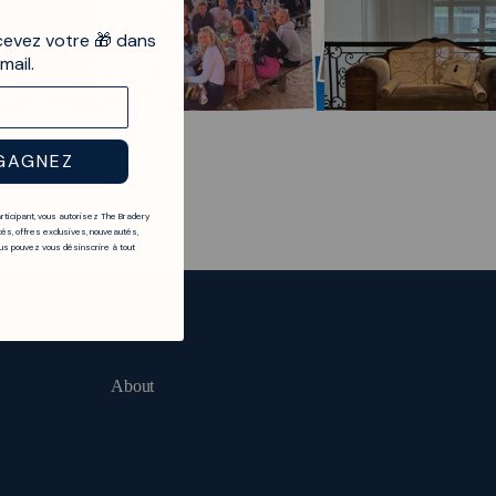
cevez votre 🎁 dans
mail.
GAGNEZ
articipant, vous autorisez The Bradery
és, offres exclusives, nouveautés,
s pouvez vous désinscrire à tout
About