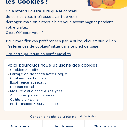
1M de followers
Taguez
@thebradery
sur Instagram pour nous partager vos plus
belles pièces !
Ventes À Venir
Sélections
Informations
À Propos
SUIVEZ-NOUS