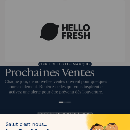
VOIR TOUTES LES MARQUES
DÉFINIR UNE ALERTE
Prochaines Ventes
Soumettre
Chaque jour, de nouvelles ventes ouvrent pour quelques
Inscrit
jours seulement. Repérez celles qui vous inspirent et
Une erreur est survenue
activez une alerte pour être prévenu dès l'ouverture.
COMMENCE DEMAIN
TOUTES LES VENTES À VENIR