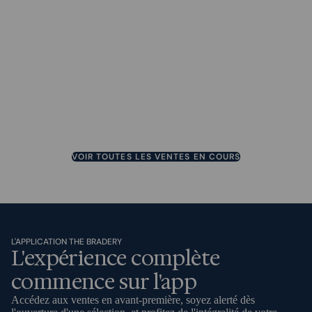
JUSQU'À 55%
JUSQU'À 65%
JUSQU'À 35%
SE TERMINE DANS 2 JOURS
JUSQU'À 70%
JUSQU'À 50%
SE TERMINE DANS 2 JOURS
JUSQU'À 80%
JUSQU'À 75%
JUSQU'À 85%
SE TERMINE DANS 2 JOURS
JUSQU'À 50%
SE TERMINE DANS 2 JOURS
JUSQU'À 75%
JUSQU'À 50%
JUSQU'À 70%
JUSQU'À 70%
JUSQU'À 40%
SE TERMINE DANS 2 JOURS
JUSQU'À 70%
SE TERMINE DANS 2 JOURS
JUSQU'À 60%
VOIR TOUTES LES VENTES EN COURS
L'APPLICATION THE BRADERY
L'expérience complète
commence sur l'app
Accédez aux ventes en avant-première, soyez alerté dès