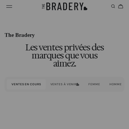
The Bradery
Les ventes privées des
marques que vous
aimez.
VENTES EN COURS
VENTES À VENIR
FEMME
HOMME
JUSQU'À 80%
JUSQU'À 75%
JUSQU'À 75%
SE TERMINE DANS 2 JOURS
JUSQU'À 60%