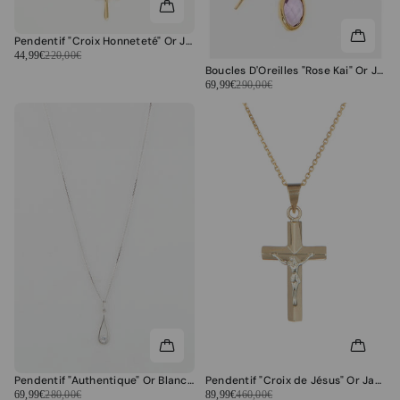
Pendentif "Croix Honneteté" Or Jaune 375/1000 et Zirconium
44,99€
220,00€
Boucles D'Oreilles "Rose Kai" Or Jaune 375/1000
69,99€
290,00€
Pendentif "Authentique" Or Blanc 375/1000 et Zirconium
Pendentif "Croix de Jésus" Or Jaune 375/1000
69,99€
280,00€
89,99€
460,00€