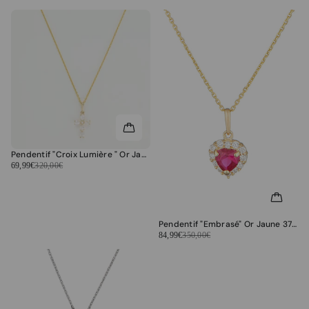
Pendentif "Croix Lumière " Or Jaune 375/1000 et Zirconium
69,99€
320,00€
Pendentif "Embrasé" Or Jaune 375/1000 et Zirconium Rouge
84,99€
350,00€