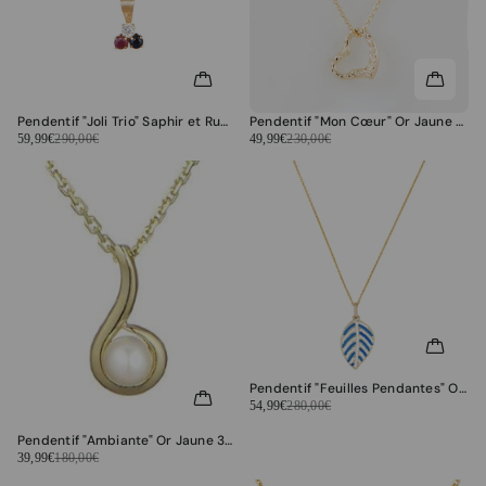
Pendentif "Joli Trio" Saphir et Rubis:0,01ct/2 - Or Jaune
Pendentif "Mon Cœur" Or Jaune 375/1000
59,99€
290,00€
49,99€
230,00€
Pendentif "Feuilles Pendantes" Or Jaune 375/1000
54,99€
280,00€
Pendentif "Ambiante" Or Jaune 375/1000 Perle Blanche
39,99€
180,00€