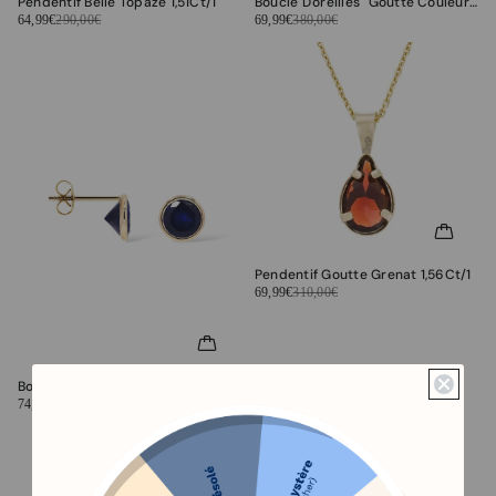
Pendentif Belle Topaze 1,51Ct/1
Boucle D'oreilles "Goutte Couleur Saphir" Or Blanc 375/1000
64,99€
290,00€
69,99€
380,00€
Pendentif Goutte Grenat 1,56Ct/1
69,99€
310,00€
Boucles D'oreilles "Puces Etincelles" Or Jaune 375/1000 et Zirconium Bleu
74,99€
300,00€