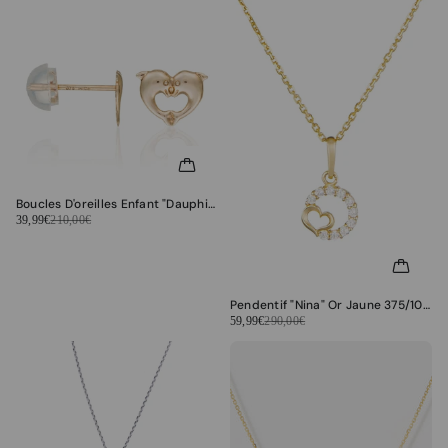
Boucles D'oreilles Enfant "Dauphins Merveilleux" Or Jaune 375/1000
39,99€
210,00€
Pendentif "Nina" Or Jaune 375/1000 et Zirconium
59,99€
290,00€