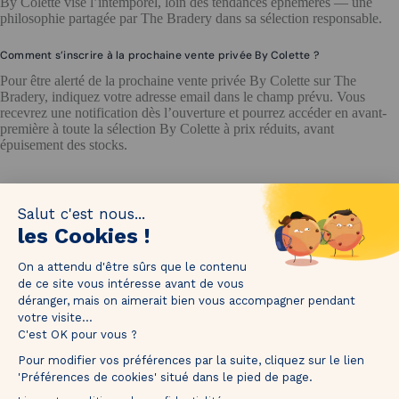
By Colette vise l’intemporel, loin des tendances éphémères — une
philosophie partagée par The Bradery dans sa sélection responsable.
Comment s’inscrire à la prochaine vente privée By Colette ?
Pour être alerté de la prochaine vente privée By Colette sur The
Bradery, indiquez votre adresse email dans le champ prévu. Vous
recevrez une notification dès l’ouverture et pourrez accéder en avant-
première à toute la sélection By Colette à prix réduits, avant
épuisement des stocks.