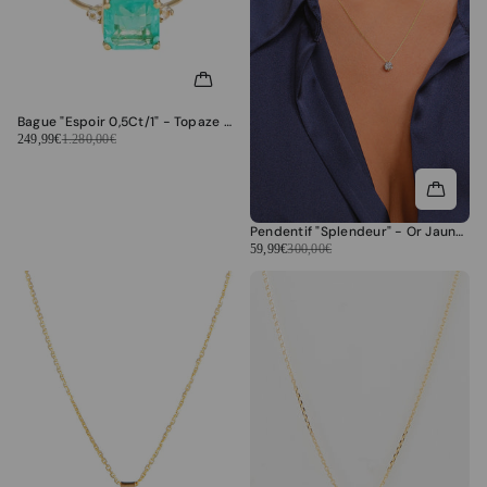
Bague "Espoir 0,5Ct/1" - Topaze Or Jaune 375/1000 Et Quartz/Topaze
249,99€
1.280,00€
Pendentif "Splendeur" - Or Jaune 375/1000 Et Zirconium
59,99€
300,00€