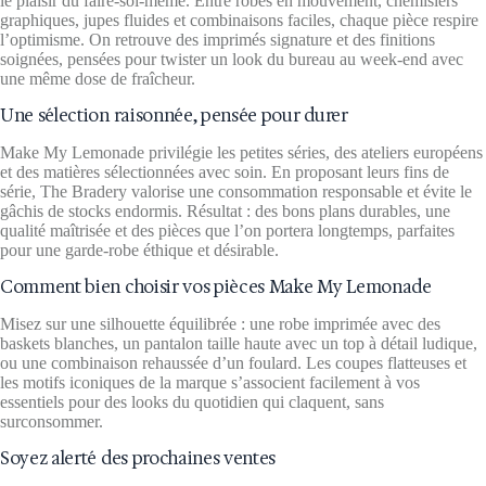
le plaisir du faire‑soi‑même. Entre robes en mouvement, chemisiers
graphiques, jupes fluides et combinaisons faciles, chaque pièce respire
l’optimisme. On retrouve des imprimés signature et des finitions
soignées, pensées pour twister un look du bureau au week‑end avec
une même dose de fraîcheur.
Une sélection raisonnée, pensée pour durer
Make My Lemonade privilégie les petites séries, des ateliers européens
et des matières sélectionnées avec soin. En proposant leurs fins de
série, The Bradery valorise une consommation responsable et évite le
gâchis de stocks endormis. Résultat : des bons plans durables, une
qualité maîtrisée et des pièces que l’on portera longtemps, parfaites
pour une garde‑robe éthique et désirable.
Comment bien choisir vos pièces Make My Lemonade
Misez sur une silhouette équilibrée : une robe imprimée avec des
baskets blanches, un pantalon taille haute avec un top à détail ludique,
ou une combinaison rehaussée d’un foulard. Les coupes flatteuses et
les motifs iconiques de la marque s’associent facilement à vos
essentiels pour des looks du quotidien qui claquent, sans
surconsommer.
Soyez alerté des prochaines ventes