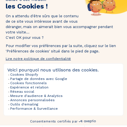
1M de followers !
Taguez
@thebradery
sur Instagram pour nous partager vos plus
belles pièces !
Ventes À Venir
Sélections
Informations
À Propos
SUIVEZ-NOUS