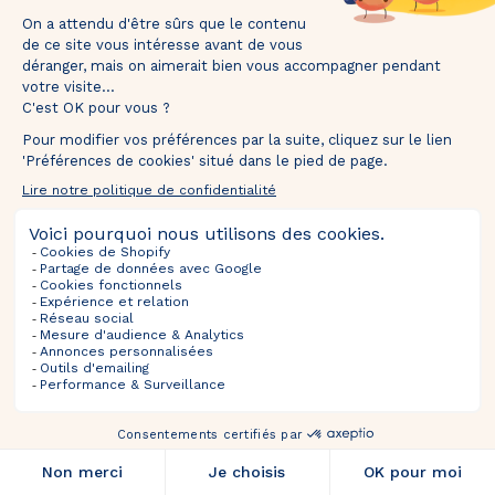
Próximas Ventas
mins
secs
Selecciones
Información
Tentez votre chance et recevez votre 🎁 dans
Acerca De
votre boîte mail.
FOLLOW US
TOURNEZ ET GAGNEZ
*Valable uniquement pour les nouveaux inscrits. En participant, vous autorisez The Bradery
à vous envoyer des emails concernant nos actualités, offres exclusives, nouveautés,
avant-premières et actualités commerciales. Vous pouvez vous désinscrire à tout
moment.