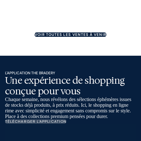
Une erreur est survenue
COMMENCE DANS 5 JOURS
Inscrit
Une erreur est survenue
COMMENCE DANS 5 JOURS
Une erreur est survenue
COMMENCE DANS 5 JOURS
COMMENCE DANS 6 JOURS
COMMENCE DANS 6 JOURS
COMMENCE DANS 7 JOURS
VOIR TOUTES LES VENTES À VENIR
L'APPLICATION THE BRADERY
Une expérience de shopping
conçue pour vous
Chaque semaine, nous révélons des sélections éphémères issues
de stocks déjà produits, à prix réduits. Ici, le shopping en ligne
rime avec simplicité et engagement sans compromis sur le style.
Place à des collections premium pensées pour durer.
TÉLÉCHARGER L'APPLICATION