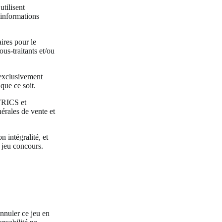
utilisent
 informations
ires pour le
ous-traitants et/ou
 exclusivement
que ce soit.
TRICS et
rales de vente et
 intégralité, et
u jeu concours.
annuler ce jeu en