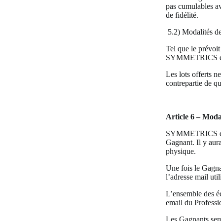
pas cumulables av
de fidélité.
5.2) Modalités de
Tel que le prévoit
SYMMETRICS et M
Les lots offerts n
contrepartie de qu
Article 6 – Modal
SYMMETRICS déliv
Gagnant. Il y a
physique.
Une fois le Gag
l’adresse mail uti
L’ensemble des éc
email du Professi
Les Gagnants sero