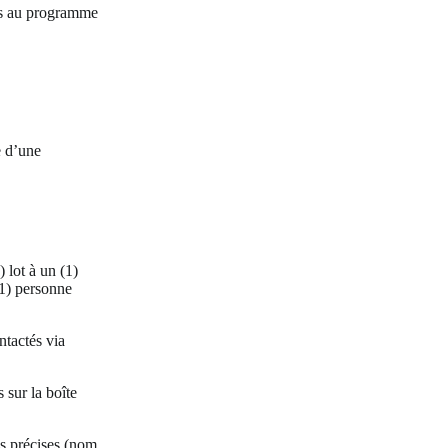
iés au programme
e d’une
lot à un (1)
) personne
tactés via
 sur la boîte
s précises (nom,