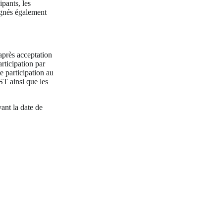
pants, les
signés également
après acceptation
rticipation par
 participation au
T ainsi que les
ant la date de