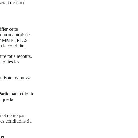
erait de faux
ier cette
on non autorisée,
 de SYMMETRICS
u la conduite.
tre tous recours,
 toutes les
anisateurs puisse
articipant et toute
 que la
i et de ne pas
des conditions du
 et