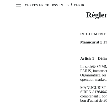
VENTES EN COURS
VENTES À VENIR
Règle
REGLEMENT 
Manucurist x T
Article 1 – Défi
La société SYMME
PARIS, immatricu
Organisatrice, le
opération market
MANUCURIST
SIREN 8136464
comprenant 1 bon 
bon d’achat de 20