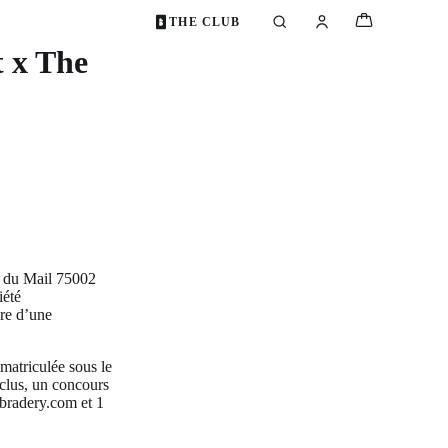
THE CLUB
 x The
e du Mail 75002
iété
dre d’une
mmatriculée sous le
clus, un concours
ebradery.com et 1