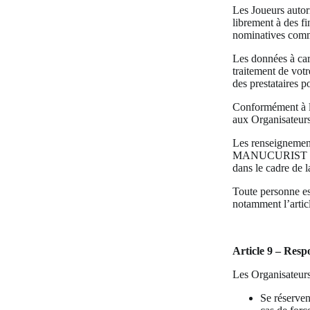
Les Joueurs autori
librement à des fi
nominatives commu
Les données à cara
traitement de votr
des prestataires p
Conformément à la
aux Organisateurs 
Les renseignemen
MANUCURIST dans 
dans le cadre de l
Toute personne est
notamment l’articl
Article 9 – Respo
Les Organisateurs
Se réserven