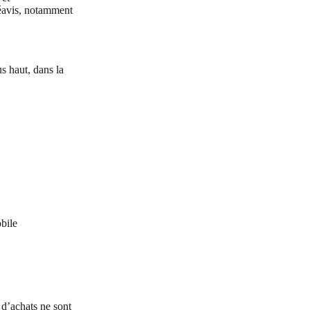
éavis, notamment
s haut, dans la
obile
.
 d’achats ne sont