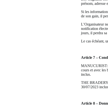
prénom, adresse e
Si les informatio
de son gain, il pe
L’Organisateur ne
notification élec
jours, il perdra s
Le cas échéant, un
Article 7 – Condi
MANUCURIST: *Les
cours et avec les
inclus.
THE BRADERY : Le
30/07/2023 inclus
Article 8 – Donn