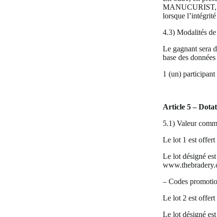
MANUCURIST, se r
lorsque l’intégrit
4.3) Modalités de 
Le gagnant sera dé
base des données 
1 (un) participan
Article 5 – Dotat
5.1) Valeur comme
Le lot 1 est offe
Le lot désigné est
www.thebradery.c
– Codes promotio
Le lot 2 est offe
Le lot désigné est