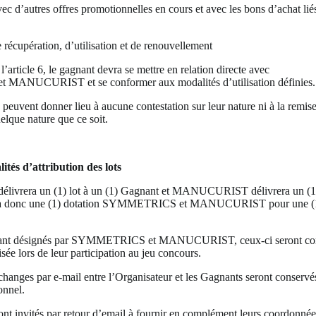
ec d’autres offres promotionnelles en cours et avec les bons d’achat l
 récupération, d’utilisation et de renouvellement
 l’article 6, le gagnant devra se mettre en relation directe avec
ANUCURIST et se conformer aux modalités d’utilisation définies.
e peuvent donner lieu à aucune contestation sur leur nature ni à la remis
elque nature que ce soit.
ités d’attribution des lots
rera un (1) lot à un (1) Gagnant et MANUCURIST délivrera un (1) 
ura donc une (1) dotation SYMMETRICS et MANUCURIST pour une (1
nant désignés par SYMMETRICS et MANUCURIST, ceux-ci seront con
lisée lors de leur participation au jeu concours.
hanges par e-mail entre l’Organisateur et les Gagnants seront conservés
onnel.
nt invités par retour d’email à fournir en complément leurs coordonnée