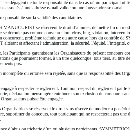
égagent de toute responsabilité dans le cas où un participant utilis
s associés à une adresse e-mail valide ou une fausse adresse e-mail.
responsabilité sur la validité des candidatures
NUCURIST se réservent le droit d’annuler, de mettre fin ou modif
ne se déroule pas comme convenu : tout virus, bug, violation, interventi
’un concurrent, problème technique ou autre cause hors du contrôle
rant et affectant l’administration, la sécurité, l’équité, l’intégrité, o
 les Participants garantissent les Organisateurs du présent concours con
tions que pourraient former, à un titre quelconque, tous tiers, au titre de
gements pris.
n incomplète ou erronée sera rejetée, sans que la responsabilité des Org
’engage à respecter le règlement. Tout non-respect du règlement par le P
cherie, déclaration mensongère entraînera son exclusion du concours sans
s Organisateurs puisse être engagée.
s Organisatrices se réservent le droit sans réserve de modérer à postérior
ure, supprimer du concours, tout participant qui ne respecterait pas une 
.
sence d’abus ou tricherie d’un ou plusieurs participants, SYMMETRICS