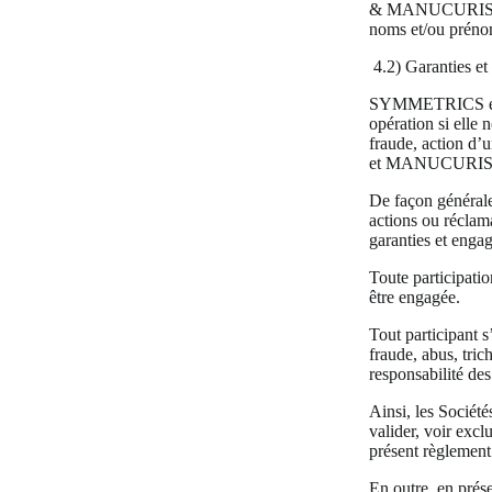
& MANUCURIST se d
noms et/ou prénom
4.2) Garanties et 
SYMMETRICS et MA
opération si elle 
fraude, action d
et MANUCURIST alté
De façon générale,
actions ou réclama
garanties et enga
Toute participatio
être engagée.
Tout participant s
fraude, abus, tri
responsabilité de
Ainsi, les Société
valider, voir excl
présent règlement
En outre, en pré