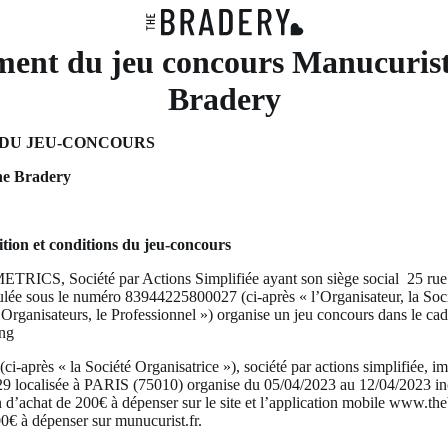
ment du jeu concours Manucurist
Bradery
DU JEU-CONCOURS
he Bradery
nition et conditions du jeu-concours
TRICS, Société par Actions Simplifiée ayant son siège social 25 ru
lée sous le numéro 83944225800027 (ci-après « l’Organisateur, la Soc
s Organisateurs, le Professionnel ») organise un jeu concours dans le ca
ing
(ci-après « la Société Organisatrice »), société par actions simplifiée, i
29
localisée à PARIS (75010) organise du 05/04/2023 au 12/04/2023 in
d’achat de 200€ à dépenser sur le site et l’application mobile www.th
0€ à dépenser sur munucurist.fr.