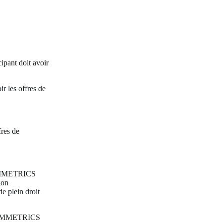
cipant doit avoir
r les offres de
fres de
 SYMMETRICS
ion
de plein droit
t. SYMMETRICS