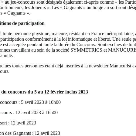
s » au jeu-concours sont désignés également ci-après comme « les Partici
Contributeurs, les Joueurs ». Les « Gagnants » au tirage au sort sont dé
es « Gagnants ».
itions de participation
 à toute personne physique, majeure, résidant en France métropolitaine, 
participation conformément à la loi informatique et liberté. Une seule pa
 est acceptée pendant toute la durée du Concours. Sont exclues de toute
sonnes travaillant au sein de la société SYMMETRICS et MANUCURIS
famille.
lues toutes personnes étant déjà inscrites à la newsletter Manucurist av
ours.
s du concours du 5 au 12 février inclus 2023
concours : 5 avril 2023 à 10h00
ncours : 12 avril 2023 à 16h00
sort : 12 avril 2023
on des Gagnants : 12 avril 2023