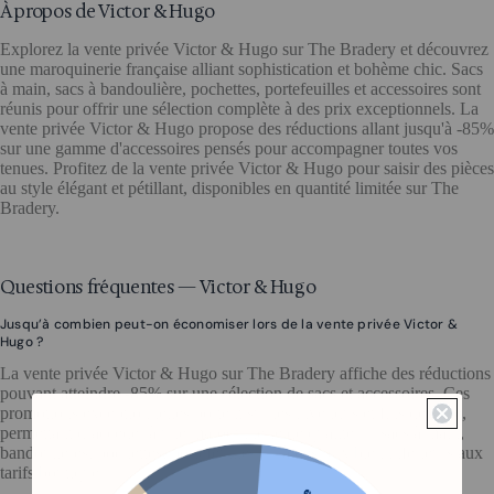
À propos de Victor & Hugo
Explorez la vente privée Victor & Hugo sur The Bradery et découvrez
une maroquinerie française alliant sophistication et bohème chic. Sacs
à main, sacs à bandoulière, pochettes, portefeuilles et accessoires sont
réunis pour offrir une sélection complète à des prix exceptionnels. La
vente privée Victor & Hugo propose des réductions allant jusqu'à -85%
sur une gamme d'accessoires pensés pour accompagner toutes vos
tenues. Profitez de la vente privée Victor & Hugo pour saisir des pièces
au style élégant et pétillant, disponibles en quantité limitée sur The
Bradery.
Questions fréquentes — Victor & Hugo
Jusqu’à combien peut-on économiser lors de la vente privée Victor &
Hugo ?
La vente privée Victor & Hugo sur The Bradery affiche des réductions
pouvant atteindre -85% sur une sélection de sacs et accessoires. Ces
promotions exceptionnelles portent sur les invendus et fins de série,
permettant d’accéder à une maroquinerie de qualité — sacs à main,
bandoulières, pochettes, portefeuilles — à des prix bien inférieurs aux
tarifs boutique.