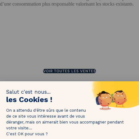
d’une consommation plus responsable valorisant les stocks existants.
JUSQU'À 60%
JUSQU'À 50%
SE TERMINE DANS 2 JOURS
JUSQU'À 70%
JUSQU'À 60%
VOIR TOUTES LES VENTES