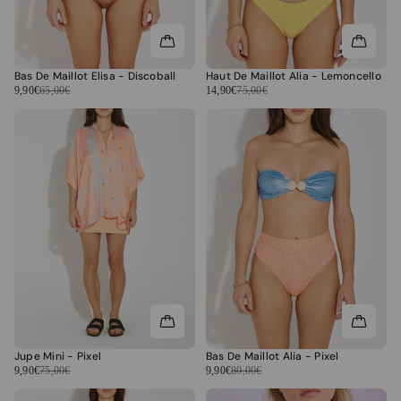
Bas De Maillot Elisa - Discoball
Haut De Maillot Alia - Lemoncello
9,90€
65,00€
14,90€
75,00€
Jupe Mini - Pixel
Bas De Maillot Alia - Pixel
9,90€
75,00€
9,90€
80,00€