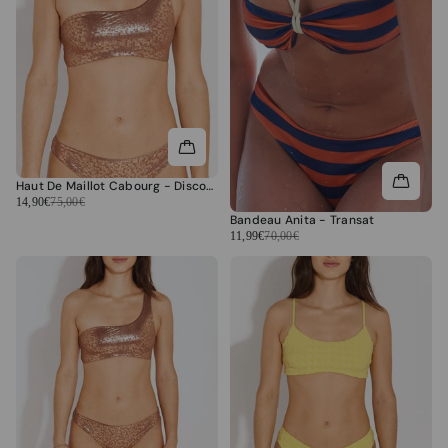
Haut De Maillot Cabourg - Discoball
14,90€
75,00€
Bandeau Anita - Transat
11,99€
70,00€