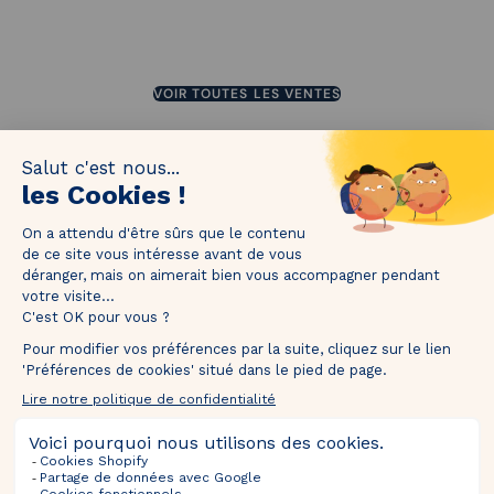
JUSQU'À 80%
SE TERMINE DANS 2 JOURS
JUSQU'À 75%
JUSQU'À 75%
JUSQU'À 50%
VOIR TOUTES LES VENTES
1M de followers !
Taguez
@thebradery
sur Instagram pour nous partager vos plus
belles pièces !