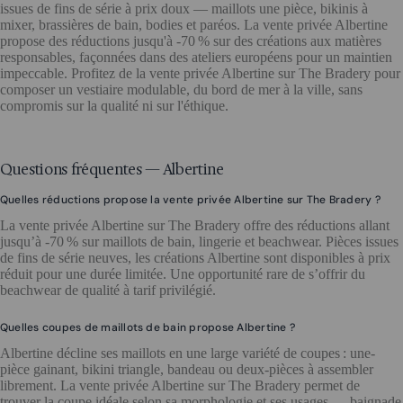
issues de fins de série à prix doux — maillots une pièce, bikinis à
mixer, brassières de bain, bodies et paréos. La vente privée Albertine
propose des réductions jusqu'à -70 % sur des créations aux matières
responsables, façonnées dans des ateliers européens pour un maintien
impeccable. Profitez de la vente privée Albertine sur The Bradery pour
composer un vestiaire modulable, du bord de mer à la ville, sans
compromis sur la qualité ni sur l'éthique.
Questions fréquentes — Albertine
Quelles réductions propose la vente privée Albertine sur The Bradery ?
La vente privée Albertine sur The Bradery offre des réductions allant
jusqu’à -70 % sur maillots de bain, lingerie et beachwear. Pièces issues
de fins de série neuves, les créations Albertine sont disponibles à prix
réduit pour une durée limitée. Une opportunité rare de s’offrir du
beachwear de qualité à tarif privilégié.
Quelles coupes de maillots de bain propose Albertine ?
Albertine décline ses maillots en une large variété de coupes : une-
pièce gainant, bikini triangle, bandeau ou deux-pièces à assembler
librement. La vente privée Albertine sur The Bradery permet de
trouver la coupe idéale selon sa morphologie et ses usages — baignade