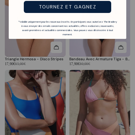
TOURNEZ ET GAGNEZ
*Valable uniquement pour les nouveaux inscrits. En participant, vous autorisez The Bradery
à vous envoyer des emails concernant nos actualités, offres exclusives, nouveautés,
avant-premières et actualités commerciales. Vous pouvez vous désinscrire à tout
moment.
Triangle Hermosa - Disco Stripes
Bandeau Avec Armature Tiga - Black Folk
17,90€
65,00€
17,90€
80,00€