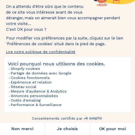
mins
secs
Upcoming Sales
Tentez votre chance et recevez votre 🎁 dans
Selections
votre boîte mail.
Information
About
FOLLOW US
TOURNEZ ET GAGNEZ
*Valable uniquement pour les nouveaux inscrits. En participant, vous autorisez The Bradery
à vous envoyer des emails concernant nos actualités, offres exclusives, nouveautés,
avant-premières et actualités commerciales. Vous pouvez vous désinscrire à tout
moment.