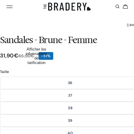
SH
Sandales - Brune - Femme
Afficher les
informations
31,90€
65,90€
-51%
de
tarification
Taille
36
37
38
39
40