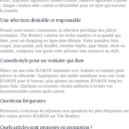
effort. Imprimés signatures, détails couture, matières agréables à porter
: chaque création allie confort et désirabilité pour un style qui traverse
la journée.
Une sélection désirable et responsable
Pensée pour mieux consommer, la sélection privilégie des pièces
existantes. The Bradery valorise les belles matières et la qualité qui
dure, pour un shopping en ligne plus éthique. Entre pantalon bien
coupé, jean parfait, pull douillet, chemise légère, jupe fluide, short ou
sandale, composez une garde-robe pérenne sans renoncer au style.
Conseils style pour un vestiaire qui dure
Misez sur une robe BA&SH imprimée avec bottines et ceinture pour
relever la silhouette. Superposez une maille moelleuse sous une veste
BA&SH pour le bureau, puis ajoutez un manteau BA&SH long les
jours frais. Quelques accessoires choisis suffisent à twister vos
incontournables saison après saison.
Questions fréquentes
Retrouvez ci-dessous les réponses aux questions les plus fréquentes sur
les ventes privées BA&SH sur The Bradery.
Quels articles sont proposés en promotion ?