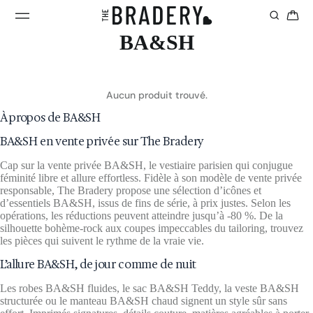
BA&SH
Aucun produit trouvé.
À propos de BA&SH
BA&SH en vente privée sur The Bradery
Cap sur la vente privée BA&SH, le vestiaire parisien qui conjugue
féminité libre et allure effortless. Fidèle à son modèle de vente privée
responsable, The Bradery propose une sélection d’icônes et
d’essentiels BA&SH, issus de fins de série, à prix justes. Selon les
opérations, les réductions peuvent atteindre jusqu’à -80 %. De la
silhouette bohème-rock aux coupes impeccables du tailoring, trouvez
les pièces qui suivent le rythme de la vraie vie.
L’allure BA&SH, de jour comme de nuit
Les robes BA&SH fluides, le sac BA&SH Teddy, la veste BA&SH
structurée ou le manteau BA&SH chaud signent un style sûr sans