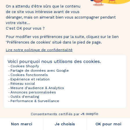
mins
secs
Ventes À Venir
Tentez votre chance et recevez votre 🎁 dans
Sélections
votre boîte mail.
Informations
À Propos
SUIVEZ-NOUS
TOURNEZ ET GAGNEZ
*Valable uniquement pour les nouveaux inscrits. En participant, vous autorisez The Bradery
à vous envoyer des emails concernant nos actualités, offres exclusives, nouveautés,
avant-premières et actualités commerciales. Vous pouvez vous désinscrire à tout
moment.