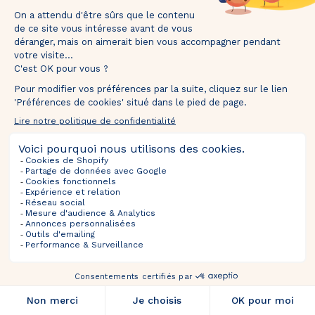
mins
secs
Próximas Ventas
Tentez votre chance et recevez votre 🎁 dans
Selecciones
votre boîte mail.
Información
Acerca De
FOLLOW US
TOURNEZ ET GAGNEZ
*Valable uniquement pour les nouveaux inscrits. En participant, vous autorisez The Bradery
à vous envoyer des emails concernant nos actualités, offres exclusives, nouveautés,
avant-premières et actualités commerciales. Vous pouvez vous désinscrire à tout
moment.