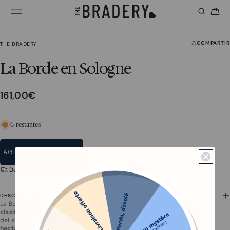
COMPARTIR
THE BRADERY
La Borde en Sologne
161,00€
6 restantes
AGREGAR AL CARRITO
Devolución gratuita en 14 días*
DESCRIPCIÓN
La Borde en Sologne – Château & Spa es ante todo un
edificio
clasificado como Monumento Histórico,
construido a mediados
del siglo XVIII, situado en el corazón de una
Parque de 47
hectáreas.