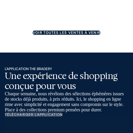
Une erreur est survenue
COMMENCE DANS 6 JOURS
Inscrit
Une erreur est survenue
COMMENCE DANS 6 JOURS
Une erreur est survenue
COMMENCE DANS 7 JOURS
COMMENCE DANS 8 JOURS
COMMENCE DANS 10 JOURS
COMMENCE DANS 10 JOURS
VOIR TOUTES LES VENTES À VENIR
L'APPLICATION THE BRADERY
Une expérience de shopping
conçue pour vous
Chaque semaine, nous révélons des sélections éphémères issues
de stocks déjà produits, à prix réduits. Ici, le shopping en ligne
rime avec simplicité et engagement sans compromis sur le style.
Place à des collections premium pensées pour durer.
TÉLÉCHARGER L'APPLICATION