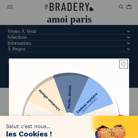
amoi paris
Ventes À Venir
Sélections
Informations
À Propos
SUIVEZ-NOUS
0
:
Countdown ends in:
54
00
:
54