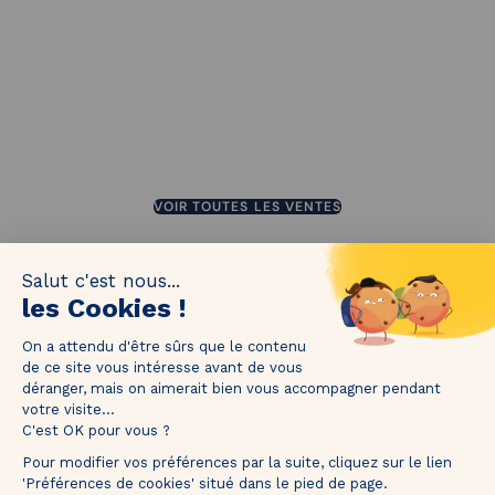
JUSQU'À 75%
JUSQU'À 60%
JUSQU'À 60%
JUSQU'À 70%
VOIR TOUTES LES VENTES