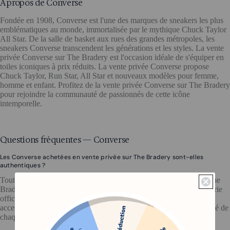
À propos de Converse
Fondée en 1908, Converse est l'une des marques de sneakers les plus
emblématiques au monde, immortalisée par le mythique Chuck Taylor
All Star. De la salle de basket aux rues des grandes métropoles, les
sneakers Converse transcendent les générations et les styles. La vente
privée Converse sur The Bradery est l'occasion idéale de s'équiper en
toiles iconiques à prix réduits. La vente privée Converse propose
Chuck Taylor, Run Star, All Star et nouveaux modèles pour femme,
homme et enfant. Profitez de la vente privée Converse sur The Bradery
pour rejoindre la communauté de passionnés de cette icône
intemporelle.
Questions fréquentes — Converse
Les Converse achetées en vente privée sur The Bradery sont-elles
authentiques ?
Toutes les paires proposées lors de la vente privée Converse sur The
Bradery sont des produits authentiques et neufs, issus de fins de série
officielles. Aucune contrefaçon : chaque paire est livrée avec ses
accessoires d’origine. The Bradery garantit la traçabilité et la qualité de
chaque référence Converse mise en vente.