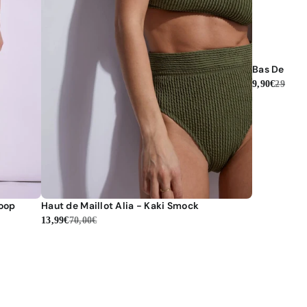
Bas De Mail
9,90€
29,00€
Loop
Haut de Maillot Alia - Kaki Smock
13,99€
70,00€