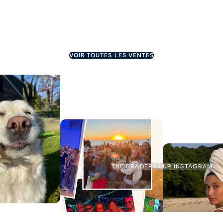
JUSQU'À 80%
SE TERMINE DANS 2 JOURS
JUSQU'À 75%
VOIR TOUTES LES VENTES
THE BRADERY SUR INSTAGRAM