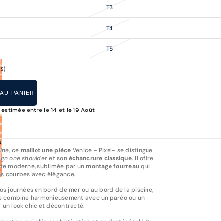
T3
T4
T5
(s)
AU PANIER
 estimée entre le 14 et le 19 Août
N
fine
, ce
maillot une pièce
Venice - Pixel- se distingue
ign one shoulder
et son
échancrure classique
. Il offre
tte moderne, sublimée par un
montage fourreau
qui
s courbes avec élégance.
vos journées en bord de mer ou au bord de la piscine,
se combine harmonieusement avec un paréo ou un
 un look chic et décontracté.