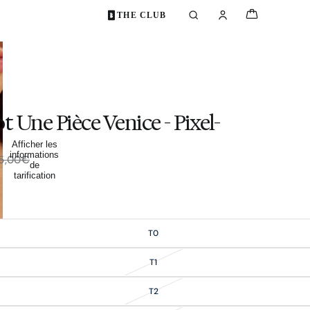
THE CLUB
t Une Pièce Venice - Pixel-
Afficher les
informations
65,00€
de
tarification
T0
T1
T2