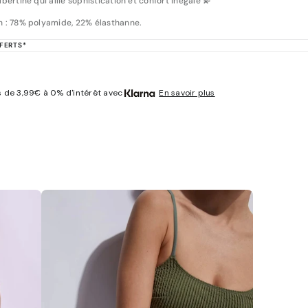
bertine qui allie sophistication et confort inégalé 💫
 : 78% polyamide, 22% élasthanne.
FERTS*
 de 3,99€ à 0% d'intérêt avec
En savoir plus