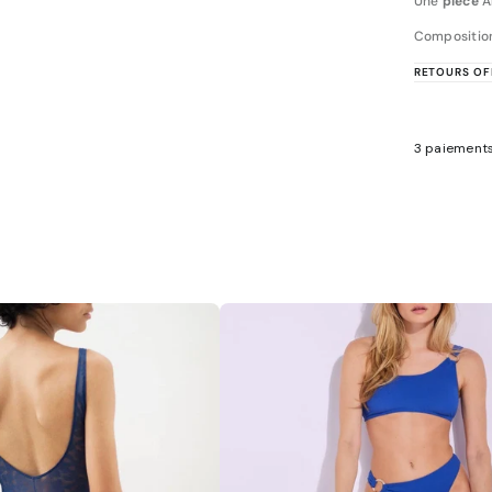
Une
pièce
Al
Composition
RETOURS OF
3 paiements