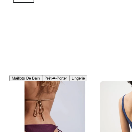
Maillots De Bain
Prêt-À-Porter
Lingerie