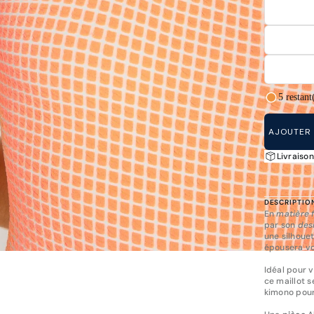
5 restant
AJOUTER 
Livraison
DESCRIPTIO
En
matière 
par son
des
une silhoue
épousera vo
Idéal pour 
ce maillot 
kimono pour