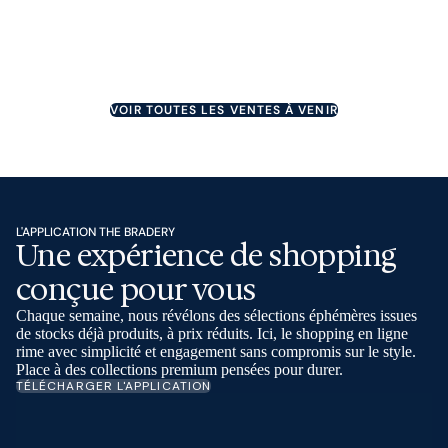
Une erreur est survenue
COMMENCE DANS 6 JOURS
Inscrit
Une erreur est survenue
COMMENCE DANS 6 JOURS
Une erreur est survenue
COMMENCE DANS 7 JOURS
COMMENCE DANS 8 JOURS
COMMENCE DANS 10 JOURS
COMMENCE DANS 10 JOURS
VOIR TOUTES LES VENTES À VENIR
L'APPLICATION THE BRADERY
Une expérience de shopping
conçue pour vous
Chaque semaine, nous révélons des sélections éphémères issues
de stocks déjà produits, à prix réduits. Ici, le shopping en ligne
rime avec simplicité et engagement sans compromis sur le style.
Place à des collections premium pensées pour durer.
TÉLÉCHARGER L'APPLICATION